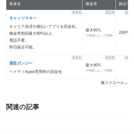
業者名
換金率
振込手
業者名
換金率
振込
キャッツマネー
キャリア決済や後払いアプリを現金化。
最大95%
200円
換金率初回最大90%以上。
※時期によって変動
電話不要。
即日振込可能。
業者名
換金率
振込
買取ガンジー
最大90%
※時期によって変動
ペイディApple専用枠の現金化
横スクロール→
関連の記事