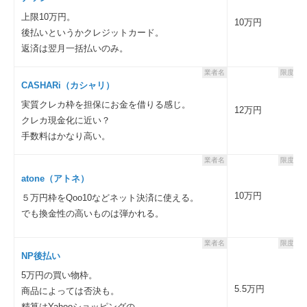
上限10万円。
10万円
後払いというかクレジットカード。
返済は翌月一括払いのみ。
業者名
限度額
CASHARi（カシャリ）
実質クレカ枠を担保にお金を借りる感じ。
12万円
クレカ現金化に近い？
手数料はかなり高い。
業者名
限度額
atone（アトネ）
10万円
５万円枠をQoo10などネット決済に使える。
でも換金性の高いものは弾かれる。
業者名
限度額
NP後払い
5万円の買い物枠。
5.5万円
商品によっては否決も。
精算はYahooショッピングの