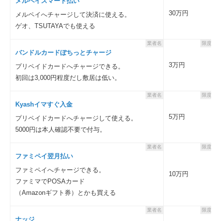
メルペイスマート払い
30万円
メルペイへチャージして決済に使える。
ゲオ、TSUTAYAでも使える
業者名
限度額
バンドルカードぽちっとチャージ
3万円
プリペイドカードへチャージできる。
初回は3,000円程度だし敷居は低い。
業者名
限度額
Kyashイマすぐ入金
5万円
プリペイドカードへチャージして使える。
5000円は本人確認不要で付与。
業者名
限度額
ファミペイ翌月払い
ファミペイへチャージできる。
10万円
ファミマでPOSAカード
（Amazonギフト券）とかも買える
業者名
限度額
ナッジ