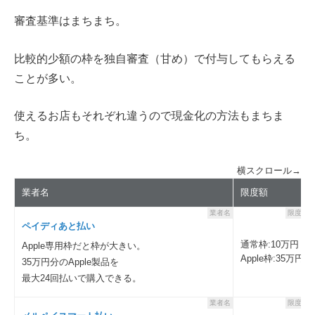
審査基準はまちまち。
比較的少額の枠を独自審査（甘め）で付与してもらえる
ことが多い。
使えるお店もそれぞれ違うので現金化の方法もまちま
ち。
横スクロール→
業者名
限度額
業者名
限度額
ペイディあと払い
通常枠:10万円
Apple専用枠だと枠が大きい。
Apple枠:35万円
35万円分のApple製品を
最大24回払いで購入できる。
業者名
限度額