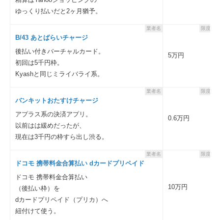
ゆっくり払いだと2ヶ月猶予。
業者名
限度額
B/43 あとばらいチャージ
後払い付きバーチャルカード。
5万円
初回は5千円枠。
Kyashと同じミライバライ系。
業者名
限度額
バンキットおたすけチャージ
アプラス系の決済アプリ。
0.6万円
以前はは緩めだったが、
現在は3千円の枠すら出し渋る。
業者名
限度額
ドコモ 携帯料金合算払い dカードプリペイド
ドコモ 携帯料金合算払い
10万円
（後払い枠）を
dカードプリペイド（プリカ）へ
紐付けて使う。