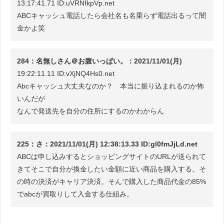
13:17:41.71 ID:uVRNfkpVp.net
ABCキャッシュ電話したら会社名も名乗らず電話出るって闇
金かよ笑
284：名無しさん＠お腹いっぱい。：2021/11/01(月)
19:22:11.11 ID:vXjNQ4Hs0.net
Abcキャッシュ大丈夫なのか？ 本当に振り込まれるのか怖
いんだが
なんで発送先を自分の住所にするのかわからん
225：さ：2021/11/01(月) 12:38:13.33 ID:gl0fmJjLd.net
ABCは申し込みするとショッピングサイトのURLが送られて
きてそこで自分が換金したい金額に近い商品を購入する。そ
の時の決済がキャリア決済。そんで購入した商品代金の85%
でabcが買取りして入金する仕組み。