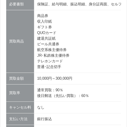
必要書類
保険証、給与明細、振込明細、身分証両面、セルフィ
商品券
収入印紙
ギフト券
QUOカード
建退共証紙
買取商品
ビール共通券
航空系株主優待券
JR･私鉄株主優待券
テレホンカード
普通･記念切手
買取金額
10,000円～300,000円
通常買取：90％
買取率
後日郵送（先払い買取）：60％
キャンセル料
なし
支払い方法
銀行振込