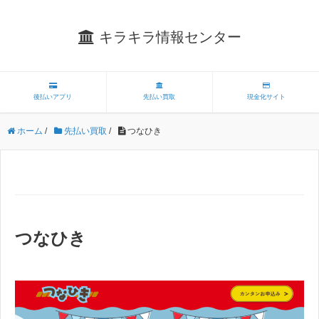
キラキラ情報センター
後払いアプリ
先払い買取
現金化サイト
ホーム
/
先払い買取
/
つなひき
つなひき