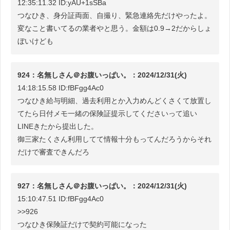
12:35:11.32 ID:yAU+1sSBa
つなひき、身分証両面、自撮り、緊急連絡先だけやったよ。
変なこと書いてるの業者やと思う。金額は0.9→2だからしょ
ぼいけども
924：名無しさん＠お腹いっぱい。：2024/12/31(火)
14:18:15.58 ID:fBFgg4Ac0
つなひき給与明細、過去利用とか入力めんどくさくて放置し
てたら日付メモ一緒の保険証提示してくださいって追い
LINEきたから提出した。
御三家たくさん利用してて情報十分もってんだろうからそれ
だけで審査できんだろ
927：名無しさん＠お腹いっぱい。：2024/12/31(火)
15:10:47.51 ID:fBFgg4Ac0
>>926
つなひき保険証だけで契約可能になった