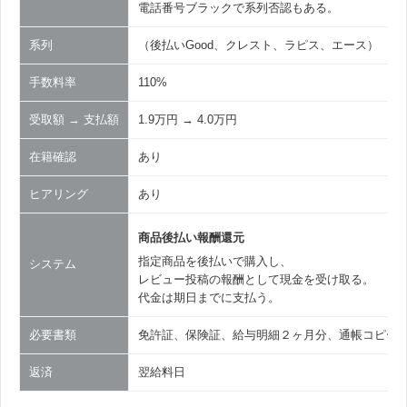
電話番号ブラックで系列否認もある。
系列
（後払いGood、クレスト、ラピス、エース）
手数料率
110%
受取額 → 支払額
1.9万円 → 4.0万円
在籍確認
あり
ヒアリング
あり
商品後払い報酬還元
指定商品を後払いで購入し、
システム
レビュー投稿の報酬として現金を受け取る。
代金は期日までに支払う。
必要書類
免許証、保険証、給与明細２ヶ月分、通帳コピー２
返済
翌給料日