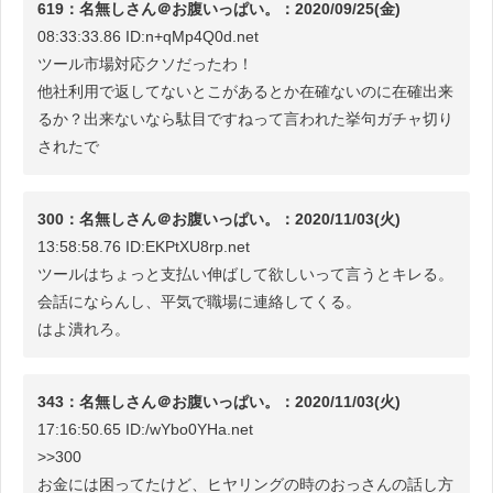
619：名無しさん＠お腹いっぱい。：2020/09/25(金)
08:33:33.86 ID:n+qMp4Q0d.net
ツール市場対応クソだったわ！
他社利用で返してないとこがあるとか在確ないのに在確出来
るか？出来ないなら駄目ですねって言われた挙句ガチャ切り
されたで
300：名無しさん＠お腹いっぱい。：2020/11/03(火)
13:58:58.76 ID:EKPtXU8rp.net
ツールはちょっと支払い伸ばして欲しいって言うとキレる。
会話にならんし、平気で職場に連絡してくる。
はよ潰れろ。
343：名無しさん＠お腹いっぱい。：2020/11/03(火)
17:16:50.65 ID:/wYbo0YHa.net
>>300
お金には困ってたけど、ヒヤリングの時のおっさんの話し方