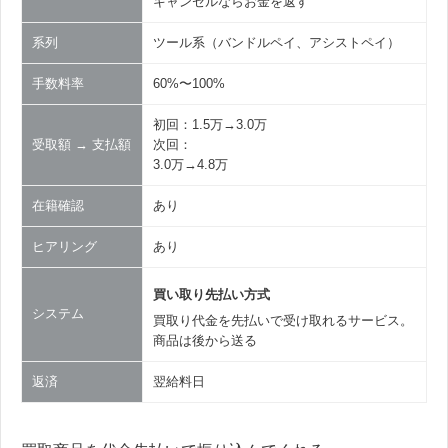
キャンセルならお金を返す
系列
ツール系（バンドルペイ、アシストペイ）
手数料率
60%〜100%
初回：1.5万→3.0万
受取額 → 支払額
次回：
3.0万→4.8万
在籍確認
あり
ヒアリング
あり
買い取り先払い方式
システム
買取り代金を先払いで受け取れるサービス。
商品は後から送る
返済
翌給料日