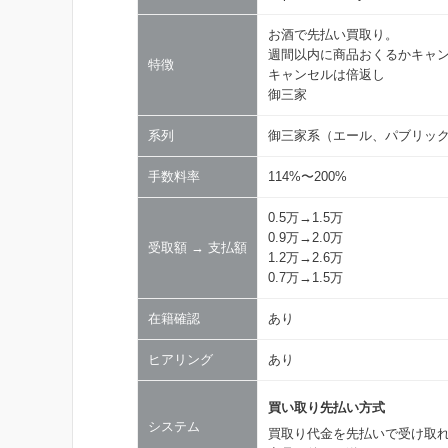
お酒で先払い買取り。
週間以内に商品おくるかキャ
特徴
キャンセルは倍返し
御三家
系列
御三家系（エール、パブリッ
手数料率
114%〜200%
0.5万→1.5万
0.9万→2.0万
受取額 → 支払額
1.2万→2.6万
0.7万→1.5万
在籍確認
あり
ヒアリング
あり
買い取り先払い方式
システム
買取り代金を先払いで受け取